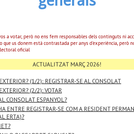
generals
r-vos a votar, però no ens fem responsables dels continguts ni a
o que us donem està contrastada per anys d'experiència, però no 
ectoral oficial
ACTUALITZAT MARÇ 2026!
'EXTERIOR? (1/2): REGISTRAR-SE AL CONSOLAT
EXTERIOR? (2/2): VOTAR
 AL CONSOLAT ESPANYOL?
HA ENTRE REGISTRAR-SE COM A RESIDENT PERMAN
L ERTA)?
NET?