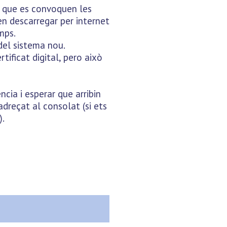
a que es convoquen les
n descarregar per internet
mps.
del sistema nou.
ificat digital, pero això
cia i esperar que arribin
adreçat al consolat (si ets
).