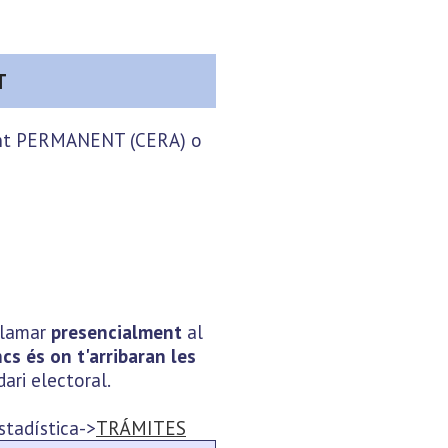
T
sident PERMANENT (CERA) o
eclamar
presencialment
al
cs és on t'arribaran les
ari electoral.
Estadística->
TRÁMITES