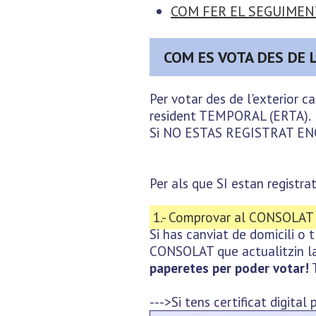
COM FER EL SEGUIMENT
COM ES VOTA DES DE 
Per votar des de l'exterior 
resident TEMPORAL (ERTA).
Si NO ESTAS REGISTRAT ENCA
Per als que SI estan registra
1.- Comprovar al CONSOLAT (
Si has canviat de domicili o
CONSOLAT que actualitzin l
paperetes per poder votar!
T
--->Si tens certificat digita