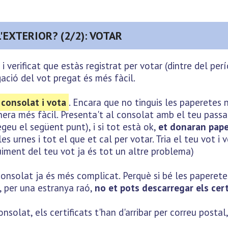
'EXTERIOR? (2/2): VOTAR
 i verificat que estàs registrat per votar (dintre del pe
ació del vot pregat és més fàcil.
consolat i vota
. Encara que no tinguis les paperetes ni 
nera més fàcil. Presenta't al consolat amb el teu passa
egeu el següent punt), i si tot està ok,
et donaran paper
es urnes i tot el que et cal per votar. Tria el teu vot i 
eguiment del teu vot ja és tot un altre problema)
 consolat ja és més complicat. Perquè si bé les paperete
), per una estranya raó,
no et pots descarregar els cert
onsolat, els certificats t'han d'arribar per correu posta