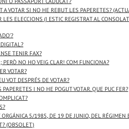
 DNI O PASSAPORT CADUCAT?
 A VOTAR SI NO HE REBUT LES PAPERETES? (ACTU
R LES ELECCIONS (I ESTIC REGISTRAT AL CONSOLAT
ADO'?
 DIGITAL?
ENSE TENIR FAX?
S; PERÒ NO HO VEIG CLAR! COM FUNCIONA?
PER VOTAR?
EU VOT DESPRÉS DE VOTAR?
 PAPERETES I NO HE POGUT VOTAR. QUE PUC FER?
OMPLICAT?
S?
Y ORGÁNICA 5/1985, DE 19 DE JUNIO, DEL RÉGIMEN
T? (OBSOLET)