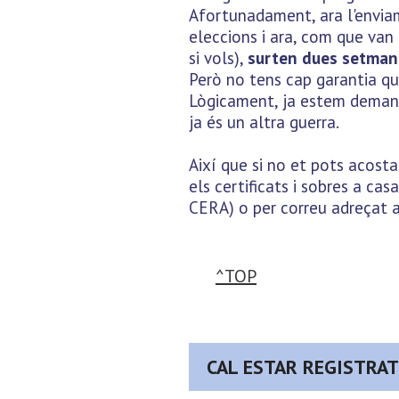
Afortunadament, ara l'enviam
eleccions i ara, com que van
si vols),
surten dues setman
Però no tens cap garantia que
Lògicament, ja estem demanan
ja és un altra guerra.
Així que si no et pots acost
els certificats i sobres a cas
CERA) o per correu adreçat a
^TOP
CAL ESTAR REGISTRA