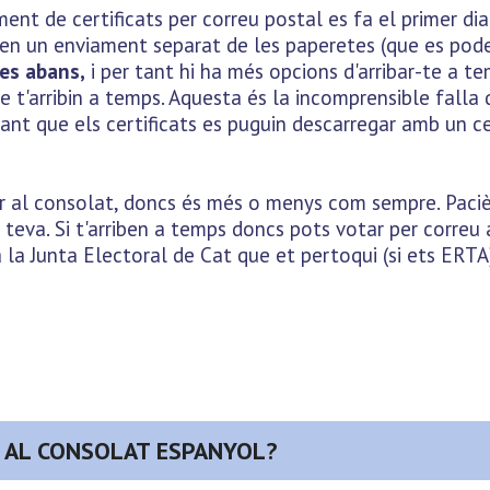
ent de certificats per correu postal es fa el primer di
 en un enviament separat de les paperetes (que es pode
es abans,
i per tant hi ha més opcions d'arribar-te a te
 t'arribin a temps. Aquesta és la incomprensible falla 
t que els certificats es puguin descarregar amb un cert
ar al consolat, doncs és més o menys com sempre. Pacièn
a teva. Si t'arriben a temps doncs pots votar per correu 
 la Junta Electoral de Cat que et pertoqui (si ets ERTA
T AL CONSOLAT ESPANYOL?