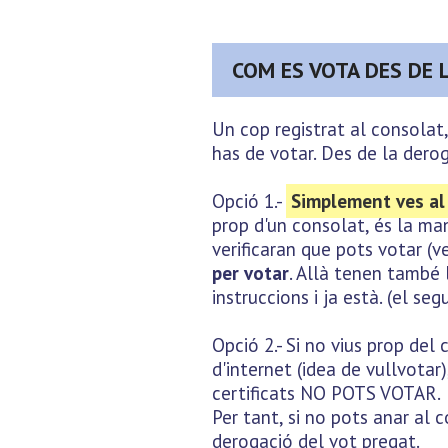
COM ES VOTA DES DE L
Un cop registrat al consolat,
has de votar. Des de la derog
Opció 1.-
Simplement ves al 
prop d'un consolat, és la ma
verificaran que pots votar (v
per votar
. Allà tenen també l
instruccions i ja està. (el s
Opció 2.- Si no vius prop del
d'internet (idea de vullvotar
certificats NO POTS VOTAR.
Per tant, si no pots anar al c
derogació del vot pregat.