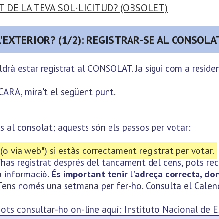
 DE LA TEVA SOL·LICITUD? (OBSOLET)
L'EXTERIOR? (1/2): REGISTRAR-SE AL CONSOLA
caldrà estar registrat al CONSOLAT. Ja sigui com a re
RA, mira't el següent punt.
ts al consolat; aquests són els passos per votar:
o via web*) si estàs correctament registrat per votar.
 t'has registrat després del tancament del cens, pots r
a informació.
És important tenir l'adreça correcta, don
ens només una setmana per fer-ho. Consulta el Calend
l pots consultar-ho on-line aquí: Instituto Nacional de 