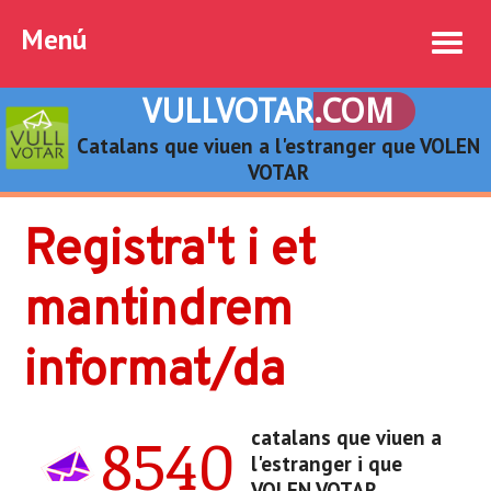
Menú
VULLVOTAR
.COM
Catalans que viuen a l'estranger que VOLEN
VOTAR
Registra't i et
mantindrem
informat/da
8540
catalans que viuen a
l'estranger i que
VOLEN VOTAR