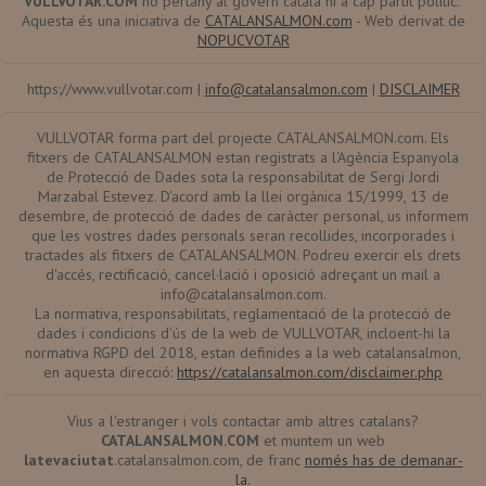
VULLVOTAR.COM
no pertany al govern català ni a cap partit polític.
Aquesta és una iniciativa de
CATALANSALMON.com
- Web derivat de
NOPUCVOTAR
https://www.vullvotar.com |
info@catalansalmon.com
|
DISCLAIMER
VULLVOTAR forma part del projecte CATALANSALMON.com. Els
fitxers de CATALANSALMON estan registrats a l'Agència Espanyola
de Protecció de Dades sota la responsabilitat de Sergi Jordi
Marzabal Estevez. D'acord amb la llei orgànica 15/1999, 13 de
desembre, de protecció de dades de caràcter personal, us informem
que les vostres dades personals seran recollides, incorporades i
tractades als fitxers de CATALANSALMON. Podreu exercir els drets
d'accés, rectificació, cancel·lació i oposició adreçant un mail a
info@catalansalmon.com
.
La normativa, responsabilitats, reglamentació de la protecció de
dades i condicions d'ús de la web de VULLVOTAR, incloent-hi la
normativa RGPD del 2018, estan definides a la web catalansalmon,
en aquesta direcció:
https://catalansalmon.com/disclaimer.php
Vius a l'estranger i vols contactar amb altres catalans?
CATALANSALMON.COM
et muntem un web
latevaciutat
.catalansalmon.com, de franc
només has de demanar-
la
.