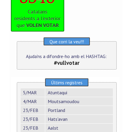
Catalans
residents a l'exterior
que
VOLEN VOTAR
Que corri la veu!!!
Ajuda'ns a difondre-ho amb el HASHTAG:
#vullvotar
Últims registres
5/MAR
Atuntaqui
4/MAR
Moutsamoudou
23/FEB
Portland
23/FEB
Hats'avan
23/FEB
Aalst