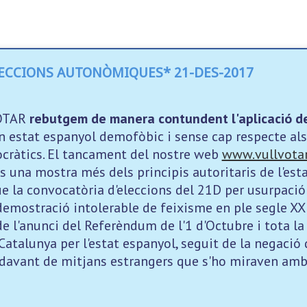
LECCIONS AUTONÒMIQUES* 21-DES-2017
VOTAR
rebutgem de manera contundent l'aplicació de 
n estat espanyol demofòbic i sense cap respecte a
cràtics. El tancament del nostre web
www.vullvotar
és una mostra més dels principis autoritaris de l'est
 la convocatòria d'eleccions del 21D per usurpació
demostració intolerable de feixisme en ple segle XX
e l'anunci del Referèndum de l'1 d'Octubre i tota la
atalunya per l'estat espanyol, seguit de la negació 
 davant de mitjans estrangers que s'ho miraven amb