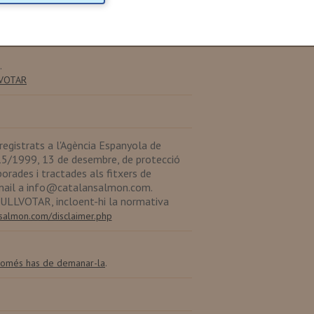
.
VOTAR
istrats a l'Agència Espanyola de
 15/1999, 13 de desembre, de protecció
orades i tractades als fitxers de
mail a
info@catalansalmon.com
.
 VULLVOTAR, incloent-hi la normativa
ansalmon.com/disclaimer.php
.
omés has de demanar-la