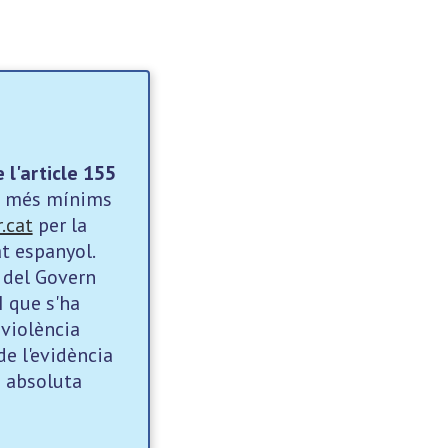
l'article 155
ls més mínims
.cat
per la
at espanyol.
 del Govern
I que s'ha
 violència
de l'evidència
 absoluta