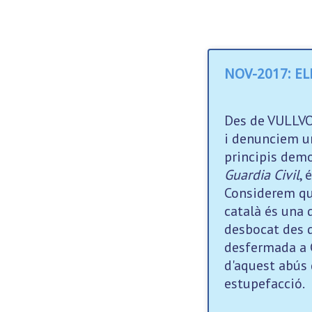
NOV-2017: E
Des de VULL
i denunciem u
principis demo
Guardia Civil
, 
Considerem que
català és una 
desbocat des d
desfermada a C
d'aquest abús
estupefacció.