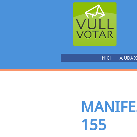
INICI
AJUDA 
MANIFE
155