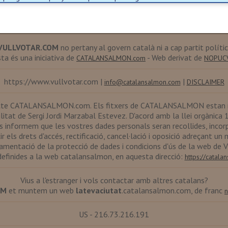
VULLVOTAR.COM
no pertany al govern català ni a cap partit polític
ta és una iniciativa de
- Web derivat de
CATALANSALMON.com
NOPUC
https://www.vullvotar.com |
|
info@catalansalmon.com
DISCLAIMER
te CATALANSALMON.com. Els fitxers de CATALANSALMON estan reg
litat de Sergi Jordi Marzabal Estevez. D'acord amb la llei orgànica
s informem que les vostres dades personals seran recollides, incorp
s drets d'accés, rectificació, cancel·lació i oposició adreçant un 
lamentació de la protecció de dades i condicions d'ús de la web de
efinides a la web catalansalmon, en aquesta direcció:
https://catal
Vius a l'estranger i vols contactar amb altres catalans?
OM
et muntem un web
latevaciutat
.catalansalmon.com, de franc
n
US - 216.73.216.191