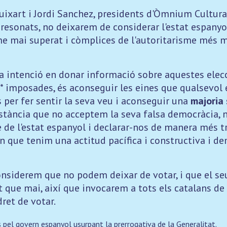
uixart i Jordi Sanchez, presidents d'Òmnium Cultural
esonats, no deixarem de considerar l'estat espanyo
e mai superat i còmplices de l'autoritarisme més 
a intenció en donar informació sobre aquestes elec
imposades, és aconseguir les eines que qualsevol 
 per fer sentir la seva veu i aconseguir una
majoria 
stància que no acceptem la seva falsa democràcia, n
e de l'estat espanyol i declarar-nos de manera més 
 que tenim una actitud pacífica i constructiva i de
onsiderem que no podem deixar de votar, i que el seu
que mai, així que invocarem a tots els catalans de l
dret de votar.
 pel govern espanyol usurpant la prerrogativa de la Generalitat.