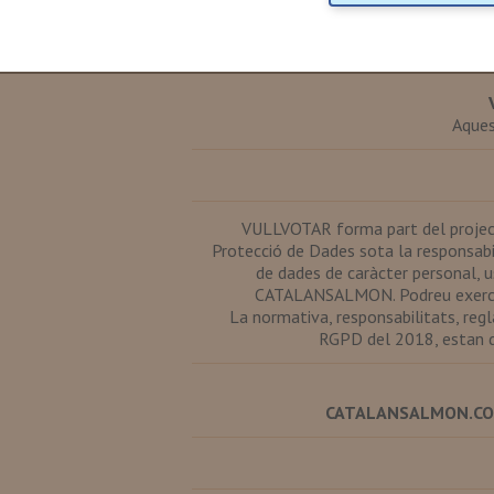
Aques
VULLVOTAR forma part del projec
Protecció de Dades sota la responsabi
de dades de caràcter personal, u
CATALANSALMON. Podreu exercir el
La normativa, responsabilitats, reg
RGPD del 2018, estan d
CATALANSALMON.C