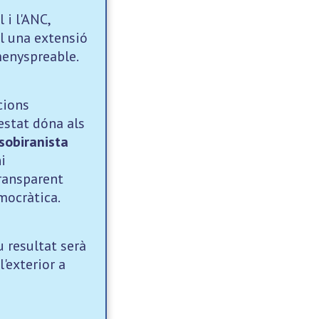
 i l'ANC,
l una extensió
menyspreable.
cions
estat dóna als
sobiranista
i
transparent
mocràtica.
 resultat serà
'exterior a