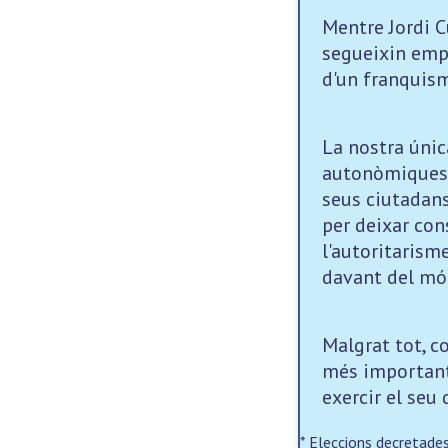
Mentre Jordi C
segueixin empr
d'un franquism
La nostra únic
autonòmiques* 
seus ciutadans
per deixar con
l'autoritarism
davant del món
Malgrat tot, c
més important 
exercir el seu 
* Eleccions decretades